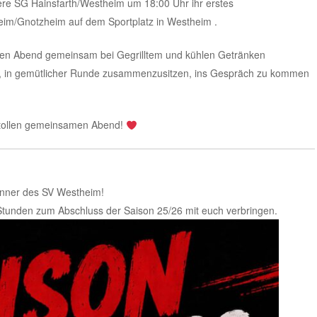
ere SG Hainsfarth/Westheim um 18:00 Uhr ihr erstes
eim/Gnotzheim auf dem Sportplatz in Westheim .
den Abend gemeinsam bei Gegrilltem und kühlen Getränken
it, in gemütlicher Runde zusammenzusitzen, ins Gespräch zu kommen
n tollen gemeinsamen Abend!
önner des SV Westheim!
Stunden zum Abschluss der Saison 25/26 mit euch verbringen.