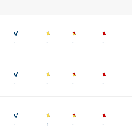
-
-
-
-
-
-
-
-
-
1
-
-