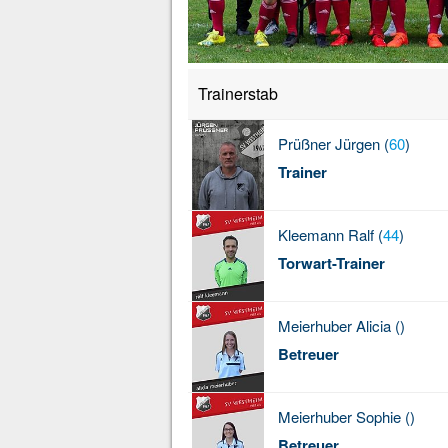
Trainerstab
Prüßner
Jürgen (
60
)
Trainer
Kleemann
Ralf (
44
)
Torwart-Trainer
Meierhuber
Alicia (
)
Betreuer
Meierhuber
Sophie (
)
Betreuer