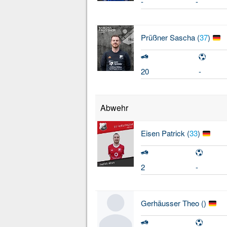
-
-
Prüßner
Sascha (
37
)
20
-
Abwehr
Eisen
Patrick (
33
)
2
-
Gerhäusser
Theo (
)